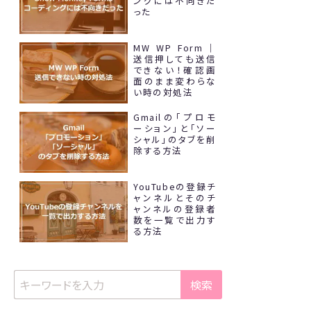
ングには不向きだ
った
MW WP Form｜
送信押しても送信
できない！確認画
面のまま変わらな
い時の対処法
Gmailの「プロモ
ーション」と「ソー
シャル」のタブを削
除する方法
YouTubeの登録チ
ャンネルとそのチ
ャンネルの登録者
数を一覧で出力す
る方法
検索