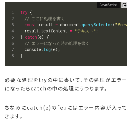
try
{
// ここに処理を書く
const
 result 
=
 document
.
querySelector
(
"#resul
　result
.
textContent 
=
"テキスト"
;
}
catch
(
e
)
{
// エラーになった時の処理を書く
　console
.
log
(
e
)
;
}
必要な処理をtryの中に書いて、その処理がエラー
になったらcatchの中の処理にうつります。
ちなみにcatch(e)の「e」にはエラー内容が入って
きます。