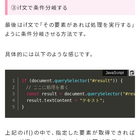
③if文で条件分岐する
最後はif文で「その要素があれば処理を実行する」
ように条件分岐させる方法です。
具体的には以下のような感じです。
if
(
document
.
querySelector
(
"#result"
)
)
{
// ここに処理を書く
const
 result 
=
 document
.
querySelector
(
"#resu
  result
.
textContent 
=
"テキスト"
;
}
上記のif()の中で、指定した要素が取得できれば