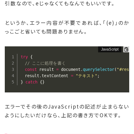
引数なので、eじゃなくてもなんでもいいです。
というか、エラー内容が不要であれば、「(e)」のか
っこごと省いても問題ありません。
try
{
// ここに処理を書く
const
 result 
=
 document
.
querySelector
(
"#resul
　result
.
textContent 
=
"テキスト"
;
}
catch
{
}
エラーでその後のJavaScriptの記述が止まらない
ようにしたいだけなら、上記の書き方でOKです。