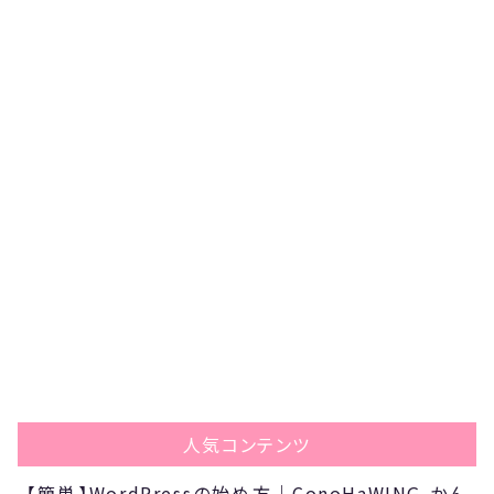
人気コンテンツ
【簡単】WordPressの始め方｜ConoHaWING-かん