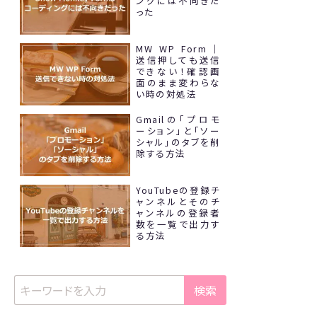
ングには不向きだ
った
MW WP Form｜
送信押しても送信
できない！確認画
面のまま変わらな
い時の対処法
Gmailの「プロモ
ーション」と「ソー
シャル」のタブを削
除する方法
YouTubeの登録チ
ャンネルとそのチ
ャンネルの登録者
数を一覧で出力す
る方法
検索