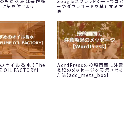
beの埋め込みは著作権
Googleスプレッドシートでコピ
ACに気を付けよう
ーやダウンロードを禁止する方
法
のオイル香水【The
WordPressの投稿画面に注意
 OIL FACTORY】
喚起のメッセージを表示させる
方法【add_meta_box】