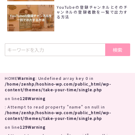
YouTubeの登録チャンネルとそのチ
ャンネルの登録者数を一覧で出力す
る方法
検索
HOME
Warning
: Undefined array key 0 in
/home/zenhp/hoshino-wp.com/public_html/wp-
content/themes/take-your-time/single.php
on line
128
Warning
: Attempt to read property "name" on null in
/home/zenhp/hoshino-wp.com/public_html/wp-
content/themes/take-your-time/single.php
on line
129
Warning