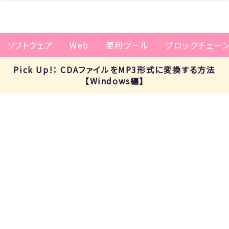
ソフトウェア
Web
便利ツール
ブロックチェー
Pick Up!： CDAファイルをMP3形式に変換する方法
【Windows編】