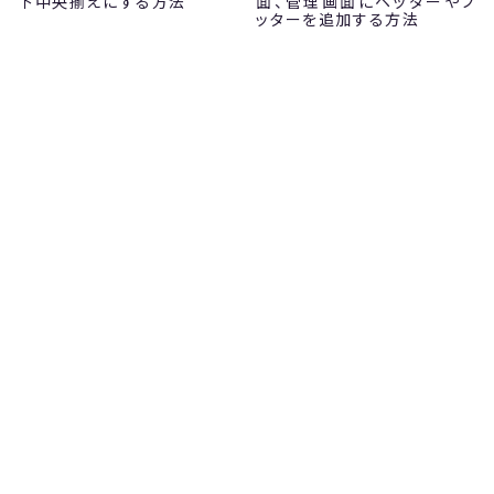
下中央揃えにする方法
面、管理画面にヘッダーやフ
ッターを追加する方法