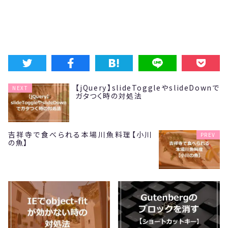
【jQuery】slideToggleやslideDownで
NEXT
ガタつく時の対処法
吉祥寺で食べられる本場川魚料理【小川
PREV
の魚】