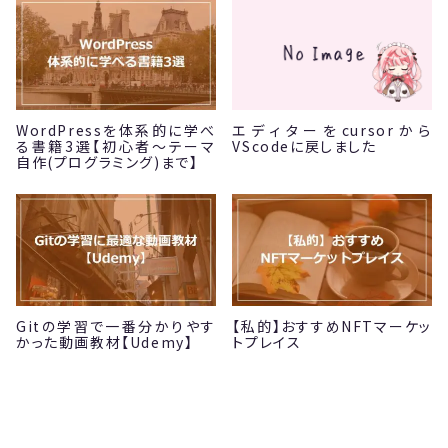
WordPressを体系的に学べ
エディターをcursorから
る書籍3選【初心者～テーマ
VScodeに戻しました
自作(プログラミング)まで】
Gitの学習で一番分かりやす
【私的】おすすめNFTマーケッ
かった動画教材【Udemy】
トプレイス