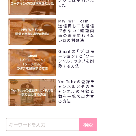
ングには不向きだ
った
MW WP Form｜
送信押しても送信
できない！確認画
面のまま変わらな
い時の対処法
Gmailの「プロモ
ーション」と「ソー
シャル」のタブを削
除する方法
YouTubeの登録チ
ャンネルとそのチ
ャンネルの登録者
数を一覧で出力す
る方法
検索