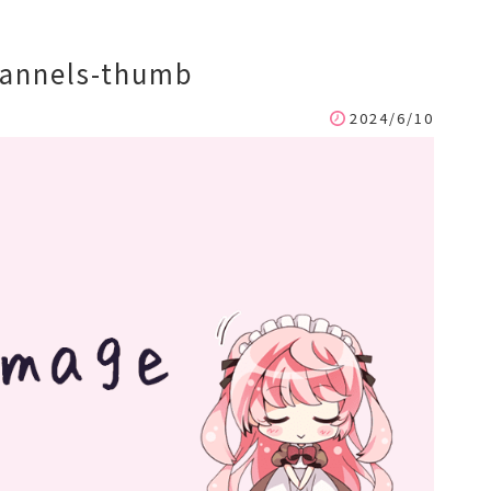
hannels-thumb
2024/6/10