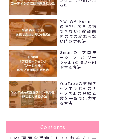
ングには不向きだ
った
MW WP Form｜
送信押しても送信
できない！確認画
面のまま変わらな
い時の対処法
Gmailの「プロモ
ーション」と「ソー
シャル」のタブを削
除する方法
YouTubeの登録チ
ャンネルとそのチ
ャンネルの登録者
数を一覧で出力す
る方法
Contents
1
PC画面を暖色にしてくれるブルー