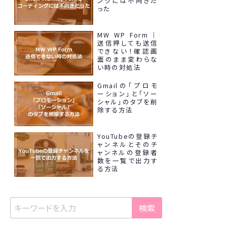
ングには不向きだ
った
MW WP Form｜
送信押しても送信
できない！確認画
面のまま変わらな
い時の対処法
Gmailの「プロモ
ーション」と「ソー
シャル」のタブを削
除する方法
YouTubeの登録チ
ャンネルとそのチ
ャンネルの登録者
数を一覧で出力す
る方法
検索