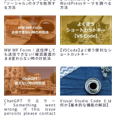
「ソーシャル」のタブを削除す
WordPressテーマを調べる
る方法
方法
MW WP Form｜送信押して
【VSCode】よく使う便利なシ
も送信できない！確認画面の
ョートカットキー
まま変わらない時の対処法
ChatGPTでエラー
Visual Studio Code とは
「Something went
何か【基本的な機能の解説】
wrong. If this issue
persists please contact